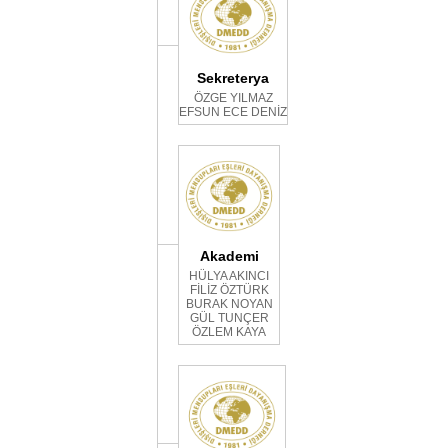
Sekreterya
ÖZGE YILMAZ
EFSUN ECE DENİZ
Akademi
HÜLYA AKINCI
FİLİZ ÖZTÜRK
BURAK NOYAN
GÜL TUNÇER
ÖZLEM KAYA