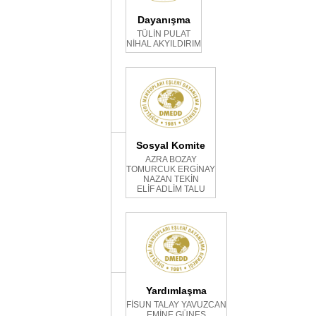
Dayanışma
TÜLİN PULAT
NİHAL AKYILDIRIM
Sosyal Komite
AZRA BOZAY
TOMURCUK ERGİNAY
NAZAN TEKİN
ELİF ADLİM TALU
Yardımlaşma
FİSUN TALAY YAVUZCAN
EMİNE GÜNEŞ