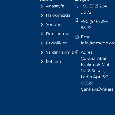
Anasayfa
+90 (312) 284
93 72
Hakkımızda
+90 (546) 294
Yönetim
93 72
Burslarımız
Email:
Etkinlikler
info@dmedd.or
Yardımlarımız
Adres:
Çukurambar,
İletişim
Kızılırmak Mah.,
1448.Sokak,
Ladin Apt. 3/2,
06520
Çankaya/Ankara