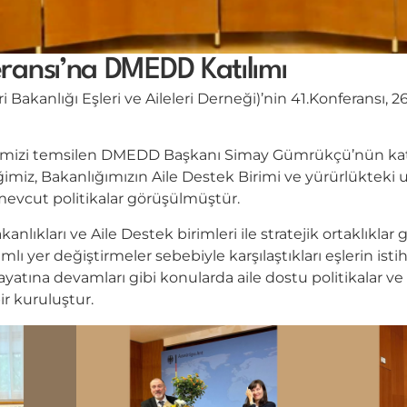
ransı’na DMEDD Katılımı
i Bakanlığı Eşleri ve Aileleri Derneği)’nin 41.Konferansı, 
emizi temsilen DMEDD Başkanı Simay Gümrükçü’nün katıld
miz, Bakanlığımızın Aile Destek Birimi ve yürürlükteki 
mevcut politikalar görüşülmüştür.
lıkları ve Aile Destek birimleri ile stratejik ortaklıklar ge
lı yer değiştirmeler sebebiyle karşılaştıkları eşlerin istih
hayatına devamları gibi konularda aile dostu politikalar 
ir kuruluştur.