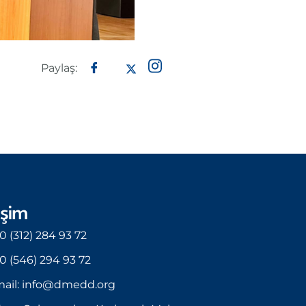
Paylaş:
işim
0 (312) 284 93 72
0 (546) 294 93 72
ail: info@dmedd.org