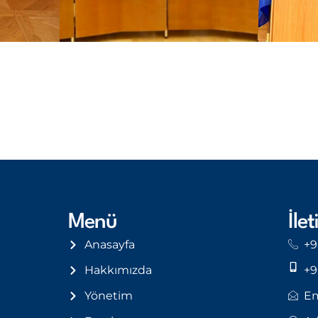
Menü
İlet
Anasayfa
+9
Hakkımızda
+9
Yönetim
Em