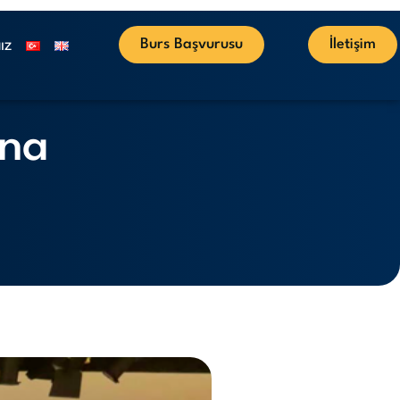
Burs Başvurusu
İletişim
IZ
’na