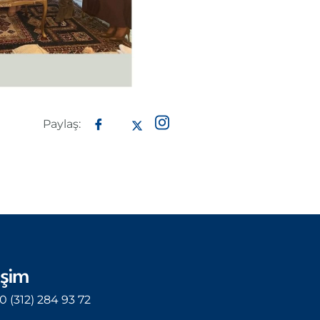
Paylaş:
işim
0 (312) 284 93 72