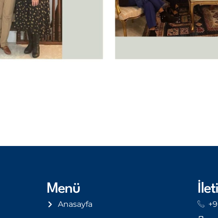
Menü
İlet
Anasayfa
+9