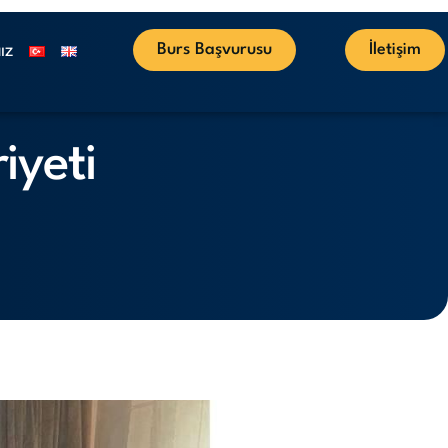
Burs Başvurusu
İletişim
IZ
iyeti