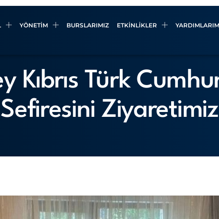
L
YÖNETIM
BURSLARIMIZ
ETKINLIKLER
YARDIMLARIM
y Kıbrıs Türk Cumhur
Sefiresini Ziyaretimiz