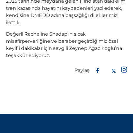
2023 tarihinde meydana gelen Hindistan’daki elim
tren kazasında hayatını kaybedenleri yad ederek,
kendisine DMEDD adına başsağlığı dileklerimizi
ilettik.
Değerli Racheline Shadap’ın sıcak
misafirperverliğine ve beraber geçirdiğimiz özel
keyifli dakikalar için sevgili Zeynep Ağacıkoglu’na
teşekkür ediyoruz.
Paylaş: