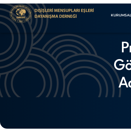
KURUMSA
P
Gök
A