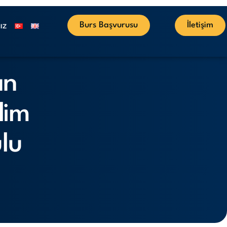
Burs Başvurusu
İletişim
IZ
an
klim
lu