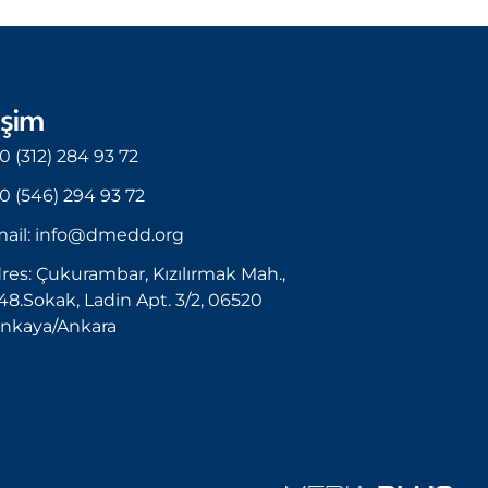
işim
0 (312) 284 93 72
0 (546) 294 93 72
ail: info@dmedd.org
res: Çukurambar, Kızılırmak Mah.,
48.Sokak, Ladin Apt. 3/2, 06520
nkaya/Ankara