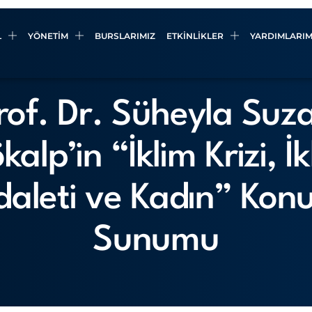
L
YÖNETIM
BURSLARIMIZ
ETKINLIKLER
YARDIMLARIM
rof. Dr. Süheyla Suz
alp’in “İklim Krizi, İ
daleti ve Kadın” Konu
Sunumu