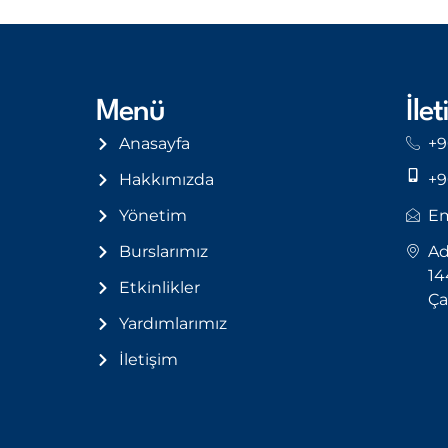
Menü
İlet
Anasayfa
+9
Hakkımızda
+9
Yönetim
Em
Burslarımız
Ad
14
Etkinlikler
Ça
Yardımlarımız
İletişim