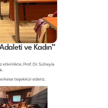
 Adaleti ve Kadın”
tkinlikte, Prof. Dr. Süheyla
ık.
herkese teşekkür ederiz.