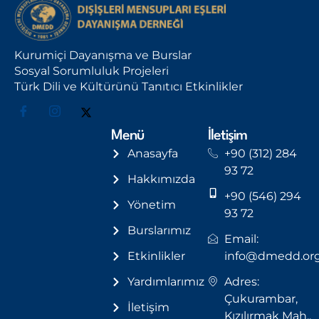
Kurumiçi Dayanışma ve Burslar
Sosyal Sorumluluk Projeleri
Türk Dili ve Kültürünü Tanıtıcı Etkinlikler
Menü
İletişim
Anasayfa
+90 (312) 284
93 72
Hakkımızda
+90 (546) 294
Yönetim
93 72
Burslarımız
Email:
Etkinlikler
info@dmedd.or
Yardımlarımız
Adres:
Çukurambar,
İletişim
Kızılırmak Mah.,