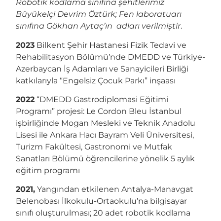
Robotik kodlama sınıfına şehitlerimiz
Büyükelçi Devrim Öztürk; Fen laboratuarı
sınıfına Gökhan Aytaç’ın adları verilmiştir
.
2023
Bilkent Şehir Hastanesi Fizik Tedavi ve
Rehabilitasyon Bölümü’nde DMEDD ve Türkiye-
Azerbaycan İş Adamları ve Sanayicileri Birliği
katkılarıyla “Engelsiz Çocuk Parkı” inşaası
2022
“DMEDD Gastrodiplomasi Eğitimi
Programı” projesi: Le Cordon Bleu İstanbul
işbirliğinde Mogan Mesleki ve Teknik Anadolu
Lisesi ile Ankara Hacı Bayram Veli Üniversitesi,
Turizm Fakültesi, Gastronomi ve Mutfak
Sanatları Bölümü öğrencilerine yönelik 5 aylık
eğitim programı
2021,
Yangından etkilenen Antalya-Manavgat
Belenobası İlkokulu-Ortaokulu’na bilgisayar
sınıfı oluşturulması; 20 adet robotik kodlama